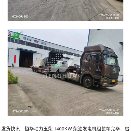
发货快讯！恒华动力玉柴 1400KW 柴油发电机组装车完毕，启