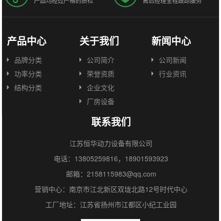
产品均经过严格的质检
售后经理全程跟踪服务
产品中心
关于我们
新闻中心
品牌分类
公司简介
公司新闻
功率分类
荣誉资质
行业资讯
结构分类
企业文化
厂房设备
联系我们
江苏恒华动力设备有限公司
电话：13805259816，18901593923
邮箱：2158115983@qq.com
营销中心：南京市江北新区双垅北路12号时代中心
工厂地址：江苏省扬州市江都区小纪工业园