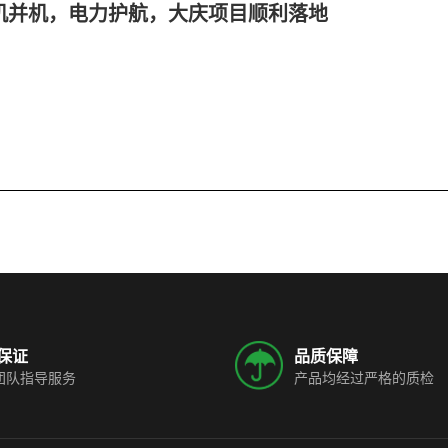
机并机，电力护航，大庆项目顺利落地
保证
品质保障
团队指导服务
产品均经过严格的质检