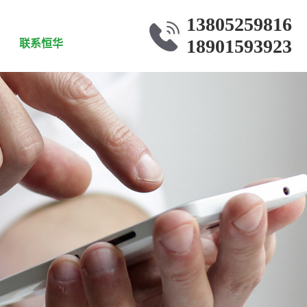
13805259816
联系恒华
18901593923