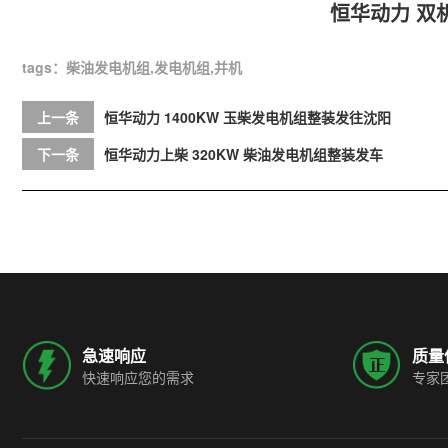
恒华动力 双
tags：柴油发电机组,发电机组,并机
上一条
恒华动力 1400KW 玉柴发电机组整装发往沈阳
下一条
恒华动力上柴 320KW 柴油发电机组整装发车
急速响应
质量
快速响应您的需求
专家