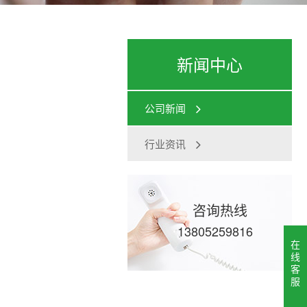
新闻中心
公司新闻
行业资讯
咨询热线
13805259816
在
线
客
服