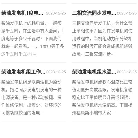
柴油发电机1度电等于多少千瓦时？ ​
三相交流同步发电机单相运行的危害
2023-12-25
2023-12-25
柴油发电机上的耗电量，一般都
三相交流同步发电机，为什么禁
是千瓦时，在生活中有人会问，1
止单相使用？因为在发电机的使
度电等于多少千瓦时？下面我们
用过程中，当机组动力部分缺相
就来一起看看。一、1度电等于多
运行的时候可能会造成机组烧毁
少千瓦时千瓦·时···
故障。三相交流同步···
柴油发电机组工作环境的几大要求，你满足了吗？
柴油发电机组水温偏高怎么回事?
2023-12-25
2023-12-25
柴油发电机组是以柴油机为原动
柴油发电机组或铁心温度比正常
机，拖动同步发电机发电的一种
值明显升高或超限，发电机各轴
电源设备。是一种起动敏捷、操
稳定比正常值明显升高或超限，
作维修便利、出资少、对环境的
柴油发电机组水温偏高。下面扬
习惯功能较强的发电···
州福康斯小编带大家···