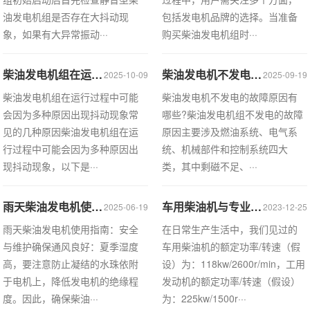
油发电机组是否存在大抖动现
包括发电机品牌的选择。当准备
象，如果有大异常振动···
购买柴油发电机组时···
柴油发电机组在运行过程中可能会因为多种原因出现抖动现象，常见的几种原因
柴油发电机不发电的故障原因有哪些?
2025-10-09
2025-09-19
柴油发电机组在运行过程中可能
柴油发电机不发电的故障原因有
会因为多种原因出现抖动现象常
哪些?柴油发电机组不发电的故障
见的几种原因柴油发电机组在运
原因主要涉及燃油系统、电气系
行过程中可能会因为多种原因出
统、机械部件和控制系统四大
现抖动现象，以下是···
类，其中‌剩磁不足、···
雨天柴油发电机使用指南：安全与维护
车用柴油机与专业柴油机，两者有什么区别吗
2025-06-19
2023-12-25
雨天柴油发电机使用指南：安全
在日常生产生活中，我们见过的
与维护确保通风良好：夏季湿度
车用柴油机的额定功率/转速（假
高，要注意防止凝结的水珠依附
设）为：118kw/2600r/min，工用
于电机上，降低发电机的绝缘程
发动机的额定功率/转速（假设）
度。因此，确保柴油···
为：225kw/1500r···